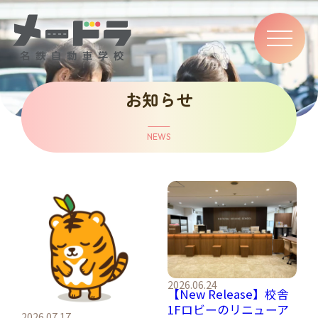
ナ
ビ
ゲ
ー
お知らせ
シ
ョ
ン
メ
NEWS
ニ
ュ
ー
2026.06.24
【New Release】校舎
1Fロビーのリニューア
2026.07.17