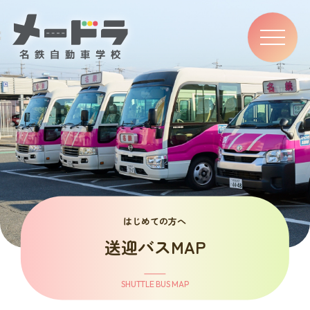
ナ
ビ
ゲ
ー
シ
ョ
ン
メ
ニ
ュ
ー
はじめての方へ
送迎バスMAP
SHUTTLE BUS MAP