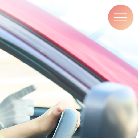
ナ
ビ
ゲ
ー
シ
ョ
ン
メ
ニ
ュ
ー