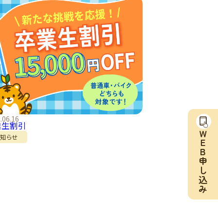
.06.16
業生割引
ＷＥ
お知らせ
Ｂ申し込み