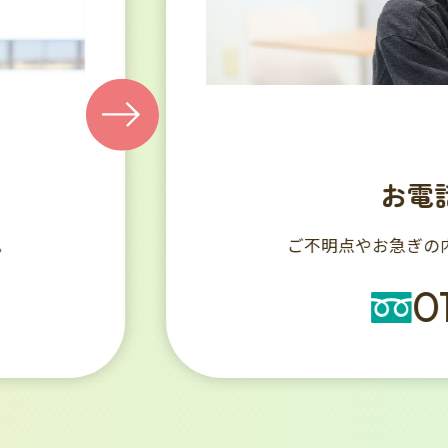
WEBフ
。
入校をご希望の方