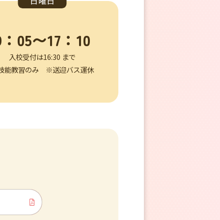
日曜日
9：05〜17：10
入校受付は16:30 まで
技能教習のみ ※送迎バス運休