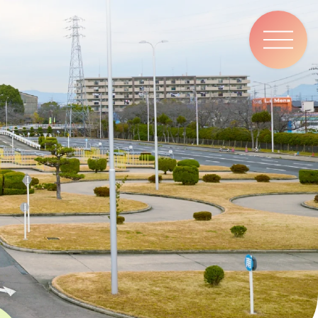
ナ
ビ
ゲ
ー
シ
ョ
ン
メ
ニ
ュ
ー