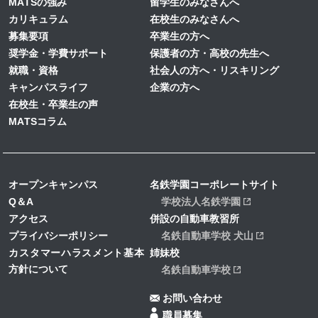
MATSの強み
留学生のみなさんへ
3月 (8)
4月 (2)
3月 (2)
4月 (1)
カリキュラム
在校生のみなさんへ
2月 (4)
募集要項
卒業生の方へ
3月 (2)
3月 (2)
奨学金・学費サポート
保護者の方・高校の先生へ
1月 (1)
2月 (1)
就職・資格
社会人の方へ・リスキリング
キャンパスライフ
企業の方へ
在校生・卒業生の声
MATSコラム
オープンキャンパス
名鉄学園コーポレートサイト
Q＆A
学校法人名鉄学園
アクセス
併設の自動車教習所
プライバシーポリシー
名鉄自動車学校 犬山
カスタマーハラスメント基本
姉妹校
方針について
名鉄自動車学校
お問い合わせ
職員募集