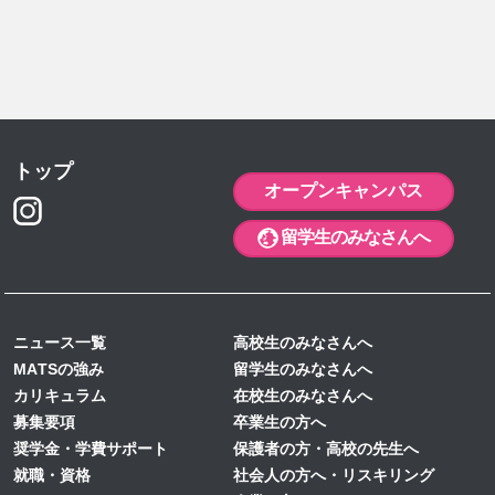
イベント (42)
6月 (9)
2023年 (63)
11月 (8)
12月 (2)
お知らせ (125)
5月 (4)
10月 (12)
2022年 (46)
11月 (4)
12月 (5)
コラム (5)
4月 (10)
9月 (6)
10月 (2)
2021年 (16)
11月 (5)
12月 (5)
入試情報 (20)
3月 (10)
8月 (4)
9月 (3)
学校生活 (163)
10月 (3)
2020年 (10)
11月 (8)
12月 (3)
1月 (1)
留学生入試 (18)
7月 (5)
8月 (2)
9月 (1)
トップ
10月 (7)
2019年 (17)
11月 (4)
12月 (1)
オープンキャンパス
6月 (4)
6月 (4)
8月 (6)
9月 (7)
10月 (1)
2018年 (7)
11月 (2)
11月 (2)
5月 (6)
留学生のみなさんへ
5月 (5)
7月 (13)
8月 (7)
9月 (1)
10月 (3)
10月 (5)
12月 (1)
4月 (6)
4月 (3)
6月 (9)
7月 (6)
8月 (2)
6月 (1)
8月 (2)
11月 (2)
3月 (4)
3月 (3)
5月 (3)
6月 (1)
5月 (2)
4月 (1)
7月 (3)
10月 (3)
ニュース一覧
高校生のみなさんへ
1月 (1)
1月 (1)
4月 (5)
5月 (1)
4月 (1)
3月 (2)
5月 (1)
7月 (1)
MATSの強み
留学生のみなさんへ
3月 (8)
4月 (2)
3月 (2)
4月 (1)
カリキュラム
在校生のみなさんへ
2月 (4)
募集要項
卒業生の方へ
3月 (2)
3月 (2)
奨学金・学費サポート
保護者の方・高校の先生へ
1月 (1)
2月 (1)
就職・資格
社会人の方へ・リスキリング